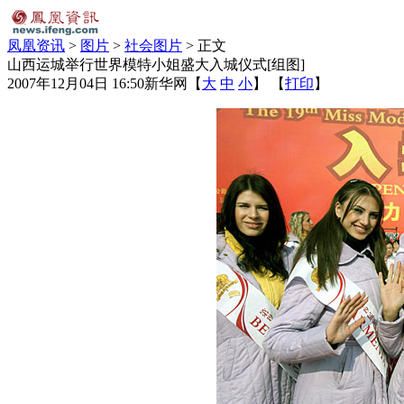
凤凰资讯
>
图片
>
社会图片
> 正文
山西运城举行世界模特小姐盛大入城仪式[组图]
2007年12月04日 16:50
新华网
【
大
中
小
】 【
打印
】