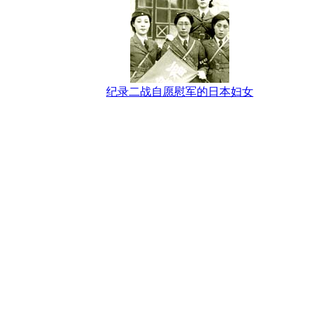
纪录二战自愿慰军的日本妇女