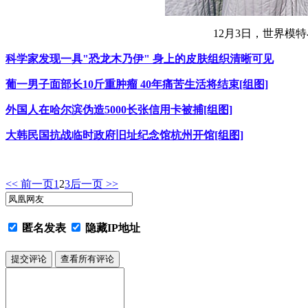
12月3日，世界模
科学家发现一具"恐龙木乃伊" 身上的皮肤组织清晰可见
葡一男子面部长10斤重肿瘤 40年痛苦生活将结束[组图]
外国人在哈尔滨伪造5000长张信用卡被捕[组图]
大韩民国抗战临时政府旧址纪念馆杭州开馆[组图]
<< 前一页
1
2
3
后一页 >>
匿名发表
隐藏IP地址