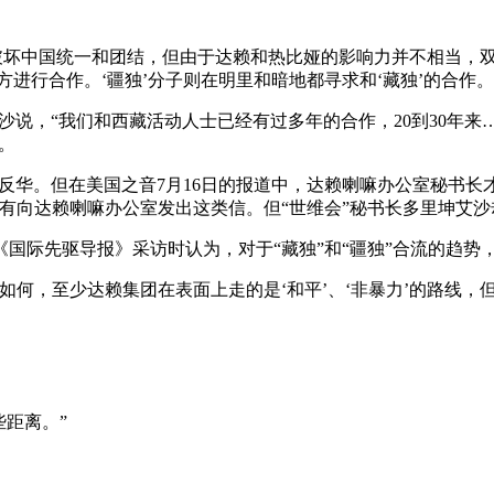
—破坏中国统一和团结，但由于达赖和热比娅的影响力并不相当，
方进行合作。‘疆独’分子则在明里和暗地都寻求和‘藏独’的合作。
沙说，“我们和西藏活动人士已经有过多年的合作，20到30年来…
。
合反华。但在美国之音7月16日的报道中，达赖喇嘛办公室秘书长
有向达赖喇嘛办公室发出这类信。但“世维会”秘书长多里坤艾沙
国际先驱导报》采访时认为，对于“藏独”和“疆独”合流的趋势，
何，至少达赖集团在表面上走的是‘和平’、‘非暴力’的路线，但
些距离。”