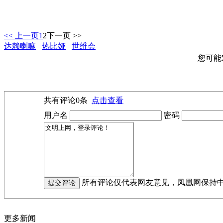
<< 上一页
1
2
下一页 >>
达赖喇嘛
热比娅
世维会
您可能
共有评论
0
条
点击查看
用户名
密码
所有评论仅代表网友意见，凤凰网保持
更多新闻