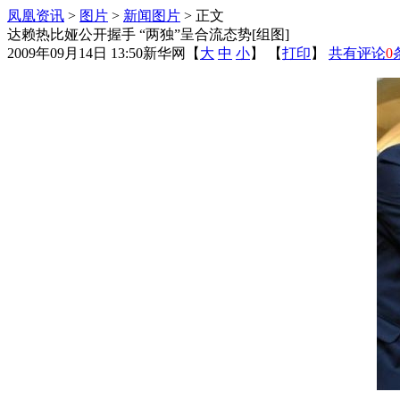
凤凰资讯
>
图片
>
新闻图片
> 正文
达赖热比娅公开握手 “两独”呈合流态势[组图]
2009年09月14日 13:50
新华网
【
大
中
小
】 【
打印
】
共有评论
0