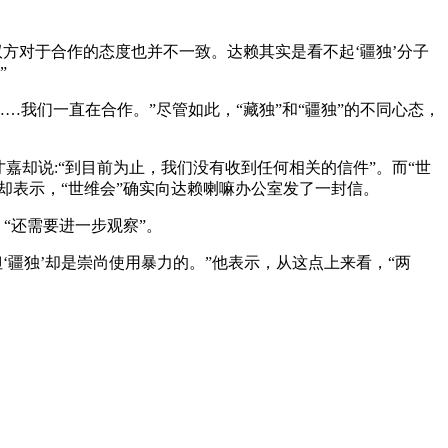
双方对于合作的态度也并不一致。达赖其实是看不起‘疆独’分子
”
…我们一直在合作。”尽管如此，“藏独”和“疆独”的不同心态，
才嘉却说:“到目前为止，我们没有收到任何相关的信件”。而“世
却表示，“世维会”确实向达赖喇嘛办公室发了一封信。
“还需要进一步观察”。
‘疆独’却是崇尚使用暴力的。”他表示，从这点上来看，“两