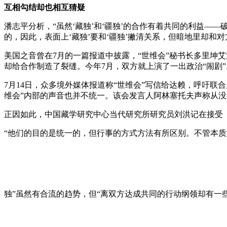
互相勾结却也相互猜疑
潘志平分析，“虽然‘藏独’和‘疆独’的合作有着共同的利益—
的，因此，表面上‘藏独’要和‘疆独’撇清关系，但暗地里却和对
美国之音曾在7月的一篇报道中披露，“世维会”秘书长多里坤艾
却给合作制造了裂缝。今年7月，双方就上演了一出政治“闹剧”
7月14日，众多境外媒体报道称“世维会”写信给达赖，呼吁联
维会”内部的声音也并不统一。该会发言人阿林塞托夫声称从没
正因如此，中国藏学研究中心当代研究所研究员刘洪记在接受《
“他们的目的是统一的，但行事的方式方法有所区别。不管本质如
独”虽然有合流的趋势，但“离双方达成共同的行动纲领却有一