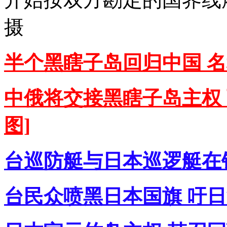
摄
半个黑瞎子岛回归中国 名
中俄将交接黑瞎子岛主权
图]
台巡防艇与日本巡逻艇在钓
台民众喷黑日本国旗 吁日