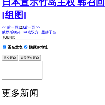
日本宣示竹岛主权 韩召
[组图]
<< 前一页
1
2
3
后一页 >>
俄罗斯联邦
中俄双方
黑瞎子岛
匿名发表
隐藏IP地址
更多新闻