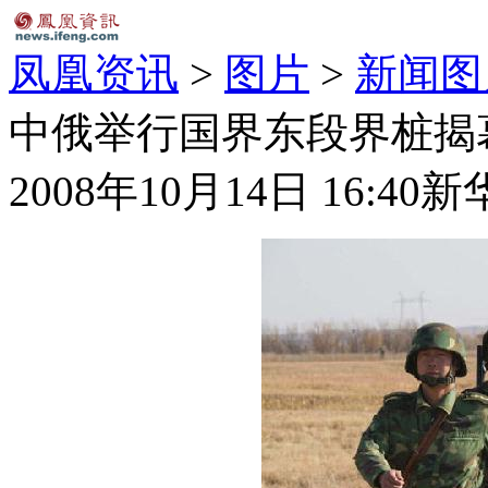
凤凰资讯
>
图片
>
新闻图
中俄举行国界东段界桩揭幕
2008年10月14日 16:40
新