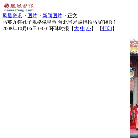
凤凰资讯
>
图片
>
新闻图片
> 正文
马英九祭孔子规格像皇帝 台北当局被指拍马屁[组图]
2008年10月06日 09:01
环球时报
【
大
中
小
】 【
打印
】