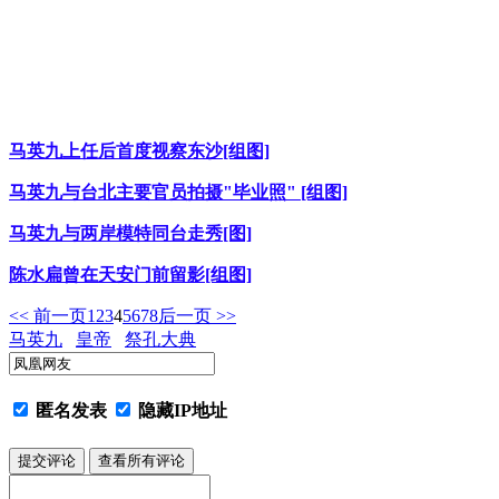
马英九上任后首度视察东沙[组图]
马英九与台北主要官员拍摄"毕业照" [组图]
马英九与两岸模特同台走秀[图]
陈水扁曾在天安门前留影[组图]
<< 前一页
1
2
3
4
5
6
7
8
后一页 >>
马英九
皇帝
祭孔大典
匿名发表
隐藏IP地址