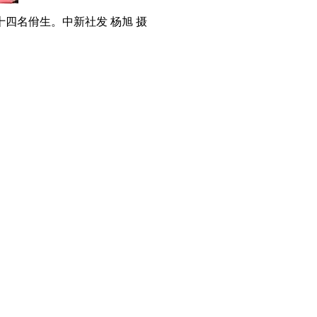
四名佾生。中新社发 杨旭 摄