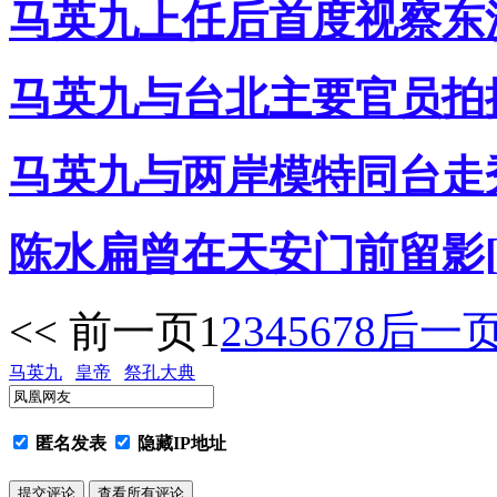
马英九上任后首度视察东沙
马英九与台北主要官员拍摄"
马英九与两岸模特同台走秀
陈水扁曾在天安门前留影[
<< 前一页
1
2
3
4
5
6
7
8
后一页
马英九
皇帝
祭孔大典
匿名发表
隐藏IP地址