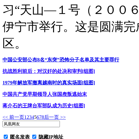
习“天山―１号（２００
伊宁市举行。这是圆满完
区。
中国公安部公布8名“东突”恐怖分子名单及其主要罪行
抗战胜利前后：对汉奸的处决和审判[组图]
1979年解放军撤离越南时的真实场面[组图]
中国共产党早期领导人张国焘叛逃始末
蒋介石的王牌台军部队成为历史[组图]
<< 前一页
1
2
3
4
5
6
7
8
后一页 >>
匿名发表
隐藏IP地址