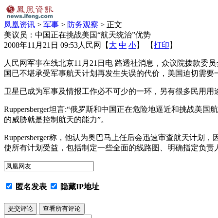
凤凰资讯
>
军事
>
防务观察
> 正文
美议员：中国正在挑战美国“航天统治”优势
2008年11月21日 09:53
人民网
【
大
中
小
】 【
打印
】
人民网军事在线北京11月21日电 路透社消息，众议院拨款委员会兼
国已不堪承受军事航天计划再发生失误的代价，美国迫切需要
卫星已成为军事及情报工作必不可少的一环，另有很多民用用
Ruppersberger坦言:“俄罗斯和中国正在危险地逼近
的威胁就是控制航天的能力”。
Ruppersberger称，他认为奥巴马上任后会迅速审查航天计
使所有计划受益，包括制定一些全面的线路图、明确指定负责
匿名发表
隐藏IP地址