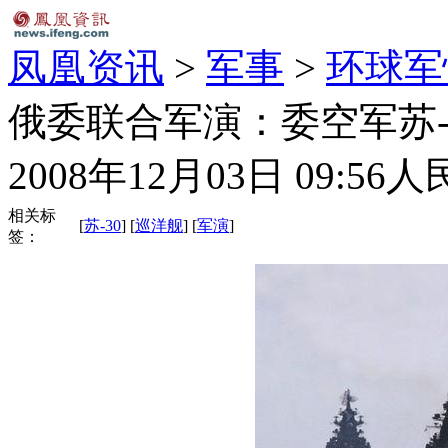
凤凰资讯
>
军事
>
环球军
俄委联合军演：委空军苏-
2008年12月03日 09:56
人
相关标
[
苏-30
] [
巡洋舰
] [
军演
]
签：