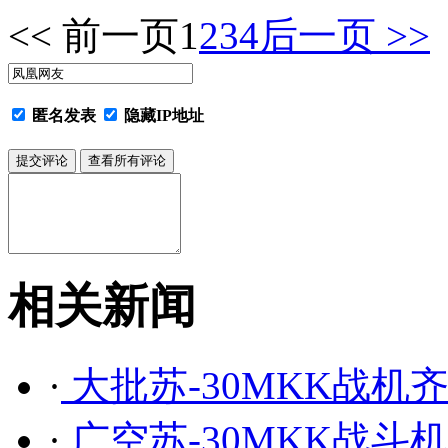
<< 前一页
1
2
3
4
后一页 >>
匿名发表
隐藏IP地址
相关新闻
·
大批苏-30MKK战机
·
广空苏-30MKK战斗机