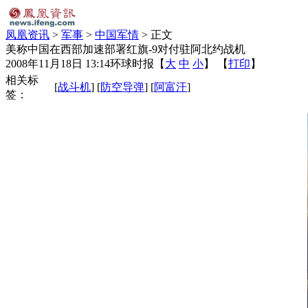
凤凰资讯
>
军事
>
中国军情
> 正文
美称中国在西部加速部署红旗-9对付驻阿北约战机
2008年11月18日 13:14
环球时报
【
大
中
小
】 【
打印
】
相关标
[
战斗机
] [
防空导弹
] [
阿富汗
]
签：