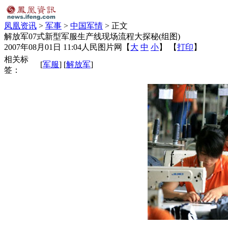
凤凰资讯
>
军事
>
中国军情
> 正文
解放军07式新型军服生产线现场流程大探秘(组图)
2007年08月01日 11:04
人民图片网
【
大
中
小
】 【
打印
】
相关标
[
军服
] [
解放军
]
签：