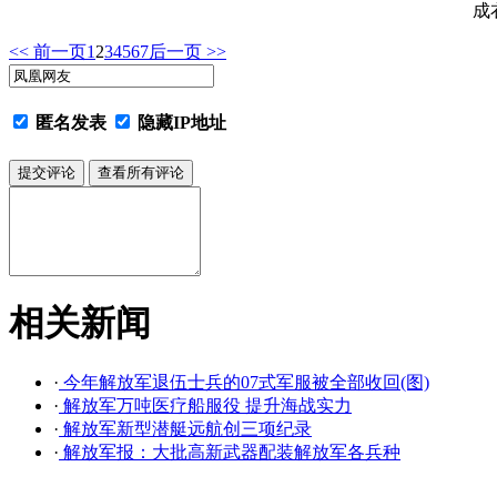
成
<< 前一页
1
2
3
4
5
6
7
后一页 >>
匿名发表
隐藏IP地址
相关新闻
·
今年解放军退伍士兵的07式军服被全部收回(图)
·
解放军万吨医疗船服役 提升海战实力
·
解放军新型潜艇远航创三项纪录
·
解放军报：大批高新武器配装解放军各兵种