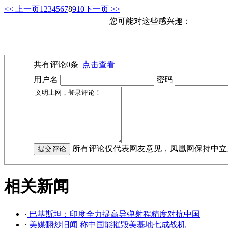
<< 上一页
1
2
3
4
5
6
7
8
9
10
下一页 >>
您可能对这些感兴趣：
共有评论
0
条
点击查看
用户名
密码
所有评论仅代表网友意见，凤凰网保持中立
相关新闻
·
巴基斯坦：印度全力提高导弹射程精度对抗中国
·
美媒翻炒旧闻 称中国能摧毁美基地七成战机