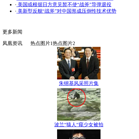
·
美国或根据日方意见暂不使“战斧”导弹退役
·
美新型反舰“战斧”对中国形成压倒性技术优势
更多新闻
凤凰资讯
热点图片1
热点图片2
朱镕基风采照片集
波兰“猿人“窥少女被拍