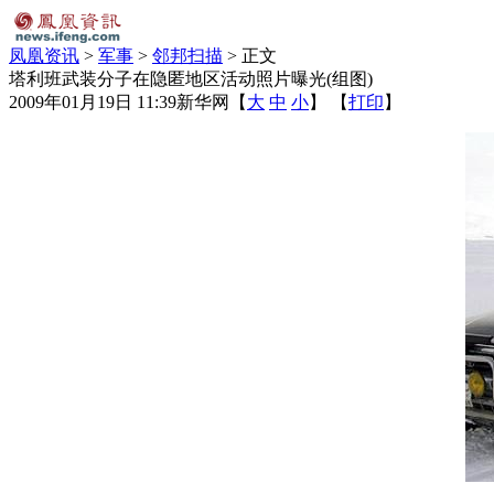
凤凰资讯
>
军事
>
邻邦扫描
> 正文
塔利班武装分子在隐匿地区活动照片曝光(组图)
2009年01月19日 11:39
新华网
【
大
中
小
】 【
打印
】