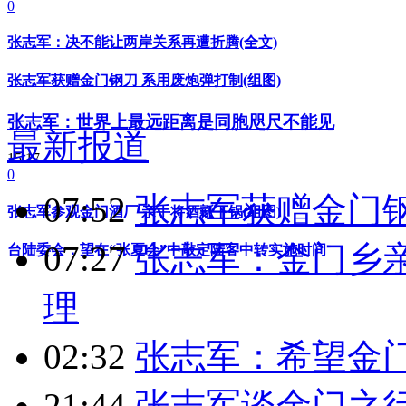
0
张志军：决不能让两岸关系再遭折腾(全文)
张志军获赠金门钢刀 系用废炮弹打制(组图)
张志军：世界上最远距离是同胞咫尺不能见
最新报道
15:17
0
07:52
张志军获赠金门钢
张志军参观金门酒厂 亲手将酒瓤下锅(组图)
07:27
张志军：金门乡
台陆委会：望在“张夏会”中敲定陆客中转实施时间
理
02:32
张志军：希望金
21:44
张志军谈金门之