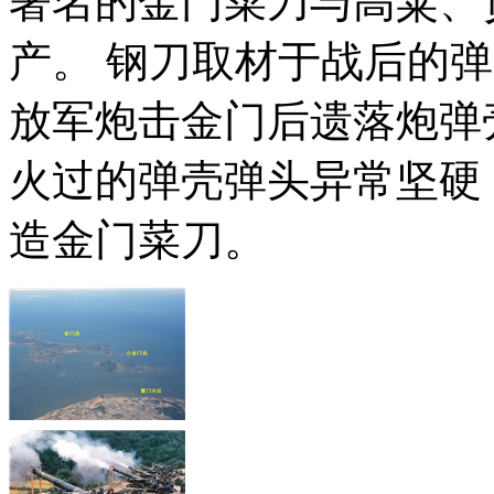
著名的金门菜刀与高粱、
产。 钢刀取材于战后的
放军炮击金门后遗落炮弹
火过的弹壳弹头异常坚硬
造金门菜刀。