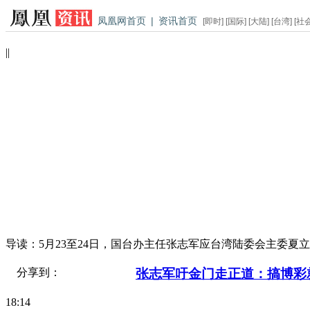
凤凰网首页
|
资讯首页
[
即时
] [
国际
] [
大陆
] [
台湾
] [
社
|
|
导读：
5月23至24日，国台办主任张志军应台湾陆委会主委
张志军吁金门走正道：搞博彩
分享到：
18:14