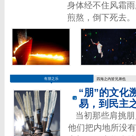
身体经不住风霜雨
煎熬，倒下死去。
有朋之乐
四海之内皆兄弟也
“朋”的文化
易，到民主
当初那些肩挑朋
他们把内地所没有