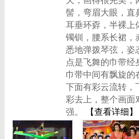
天，画得很完美，
髻，弯眉大眼，直
耳垂环孬，半裸上
镯钏，腰系长裙，
悉地弹拨琴弦，姿
点是飞舞的巾带经
巾带中间有飘旋的
下面有彩云流转，
彩去上，整个画面
强。
【查看详细】