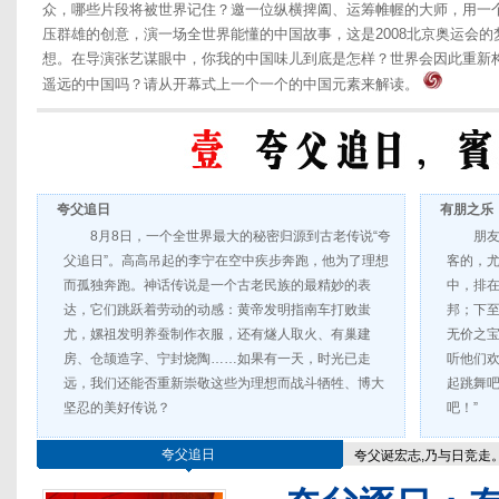
众，哪些片段将被世界记住？邀一位纵横捭阖、运筹帷幄的大师，用一
压群雄的创意，演一场全世界能懂的中国故事，这是2008北京奥运会的
想。在导演张艺谋眼中，你我的中国味儿到底是怎样？世界会因此重新
遥远的中国吗？请从开幕式上一个一个的中国元素来解读。
夸父追日
有朋之乐
8月8日，一个全世界最大的秘密归源到古老传说“夸
朋
父追日”。高高吊起的李宁在空中疾步奔跑，他为了理想
客的，
而孤独奔跑。神话传说是一个古老民族的最精妙的表
中，排
达，它们跳跃着劳动的动感：黄帝发明指南车打败蚩
邦；下
尤，嫘祖发明养蚕制作衣服，还有燧人取火、有巢建
无价之
房、仓颉造字、宁封烧陶……如果有一天，时光已走
听他们欢
远，我们还能否重新崇敬这些为理想而战斗牺牲、博大
起跳舞
坚忍的美好传说？
吧！”
夸父追日
夸父诞宏志,乃与日竞走