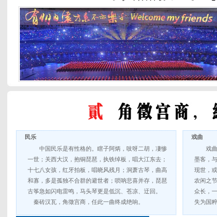
民乐
戏曲
中国民乐是有性格的。瞎子阿炳，吱呀二胡，凄惨
戏
一世；关西大汉，抱铜琵琶，执铁绰板，唱大江东去；
墨客，
十七八女孩，红牙拍板，唱晓风残月；洞萧古琴，曲高
现世，
和寡，多是孤独不合群的避世者；唢呐悲喜并存，琵琶
农闲之
古筝急如闪电雷鸣，马头琴更是低沉、苍凉、迂回。
众长，
秦砖汉瓦，角徵宫商，任此一曲终成绝响。
失为国粹