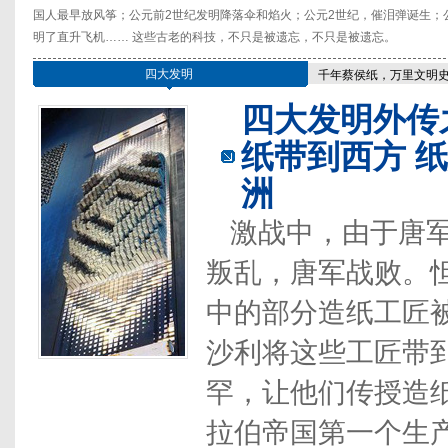
国人最早放风筝；公元前2世纪发明降落伞和焰火；公元2世纪，催泪弹诞生；公
明了直升飞机…… 这些古老的科技，不只是被遗忘，不只是被遗忘。
四大发明
千年蔡侯纸，万里文明
四大发明外传
纸带到西方 
洲
激战中，由于唐
叛乱，唐军战败。
中的部分造纸工匠
沙利将这些工匠带
罕，让他们传授造
拉伯帝国第一个生