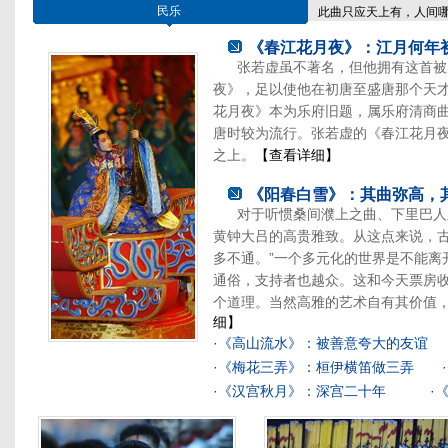
民乐
此曲只应天上有，人间
《春江花月夜》：江月何年
张若虚虽不著名，但他拥有这首被
夜》，足以使他在初唐至盛唐那个天
花月夜》本为乐府旧题，属乐府清商
唐时较为流行。张若虚的《春江花月
之上。
【查看详细】
《阳春白雪》：其曲弥高，
对于听惯桑间濮上之曲、下里巴人
黄钟大吕的高贵雅致。从这点来说，古
多不通。”一个多元化的世界是不能离开
通俗，支持者也越众。这和今天票房
个道理。当然高雅的艺术自有其价值
细】
·
《高山流水》：被善意夸大的友谊
·
《梅花三弄》：桓伊横笛做三弄
·
·
《汉宫秋月》：深宫二十年
·