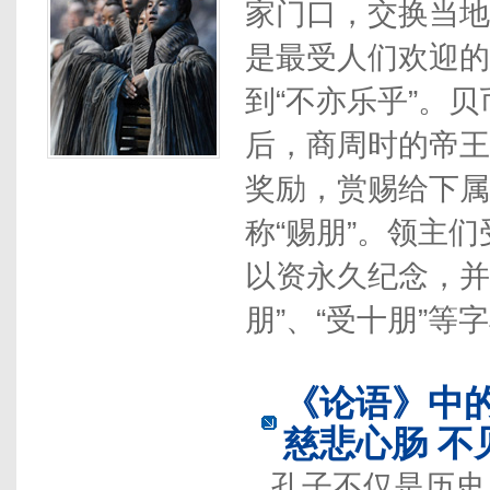
家门口，交换当地
是最受人们欢迎的
到“不亦乐乎”。
后，商周时的帝王
奖励，赏赐给下属
称“赐朋”。领主
以资永久纪念，并
朋”、“受十朋”等
《论语》中
慈悲心肠 不
孔子不仅是历史