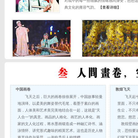
对戏中的每一丝细腻的情绪感同身受，想想
典文化的雍容气韵。
【查看详细】
中国画卷
敦煌飞天
飞天之后，巨大的画卷徐徐展开，中国故事轻曼
飞天起
地演绎。以柔美的舞姿替代毛笔，着墨于素白的画
里面，不只
面，人体美和艺术美完美地结合在一起，这就是“天
生尘，不只
人合一”的真意。画品的人格化、画艺的人本化、画
慈悲。慈悲
家的文人化过程，将水墨画锻造成一种融汇诗书、涵
敦煌壁画的
泳情怀、讲究形式趣味的精英艺术。这也是历史人物
次，恐怕要
将其佳作与风范，一并给予后人的馈赠。
们留下丰富