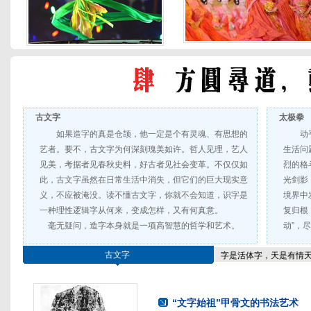
古文字
太极拳
如果造字的真是仓颉，他一定是个有灵魂、有思想的
动
艺者。要不，古文字为何深刻瑰美如许。哲人见理，艺人
生活问
见美，考据者见春秋史料，好古者见社会变革。不仅仅如
烈的格
此，古文字虽然在日常生活中消失，但它们的巨大现实意
光剑影
义，不应被淹没。读不懂古文字，你就不会知道，识字是
境界中
一种理性逻辑字从何来，变成怎样，又有何真意。
复归根
毫无疑问，造字本身就是一项高智慧的哲学和艺术。
动”，
古文字
字是活体字，天是有情
“文字始祖”甲骨文的书法艺术