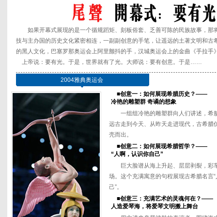
如果开幕式展现的是一个循规蹈矩、刻板俗套、乏善可陈的民族故事，那
技与主办国的历史文化紧密相连，一副副创意的手笔，让遥远的土著文明和古
的黑人文化，巴塞罗那奥运会上阿里颤抖的手，汉城奥运会上的金曲《手拉手
上帝说：要有光。于是，世界就有了光。大师说：要有创意。于是……
2004雅典奥运会
■创意一：如何展现希腊历史？——
冷艳的雕塑群 奇谲的想象
一组组冷艳的雕塑群向人们讲述，希
远古走到今天、从昨天走进现代，古希腊
壳而出。
■创意二：如何展现希腊哲学？——
“人啊，认识你自己”
巨大脸谱从海上升起、层层剥裂，彩
场。这个充满寓意的句程展现古希腊名言“
己”。
■创意三：充满艺术的灵魂何在？——
人造爱琴海，将爱琴文明搬上舞台