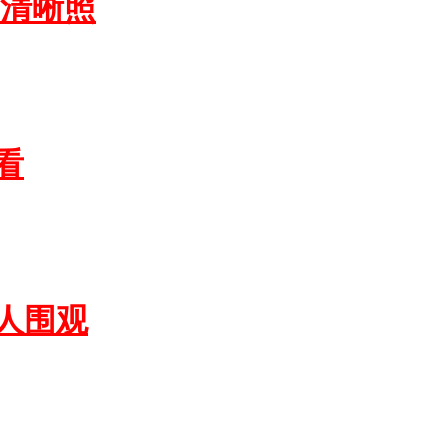
艇清晰照
看
人围观