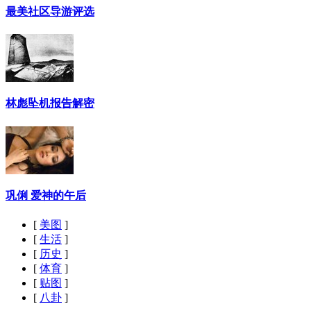
最美社区导游评选
林彪坠机报告解密
巩俐 爱神的午后
[
美图
]
[
生活
]
[
历史
]
[
体育
]
[
贴图
]
[
八卦
]