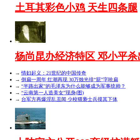
土耳其彩色小鸡 天生四条腿
杨尚昆办经济特区 邓小平杀
→
情妇起义：21世纪的中国传奇
→
倒扁一周年 红潮再现 30万烛光排“屁”字呛扁
→
“半路出家”的毛泽东为什么能够成为军事统帅？
→
“云南第一人造美女”现身(图)
→
台军方再爆淫乱丑闻 少校猥亵士兵摸其下体