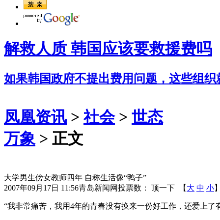
解救人质 韩国应该要救援费吗
如果韩国政府不提出费用问题，这些组织
凤凰资讯
>
社会
>
世态
万象
> 正文
大学男生傍女教师四年 自称生活像“鸭子”
2007年09月17日 11:56
青岛新闻网
投票数：
顶一下
【
大
中
小
“我非常痛苦，我用4年的青春没有换来一份好工作，还爱上了