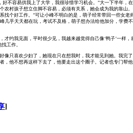
穷，好不容易供我上了大学，我很珍惜学习机会。”大一下半年，
个农村孩子想立住脚不容易，必须有关系，她会成为我的靠山。”
系找个好工作。”可让小峰不明白的是，萌子经常带回一些女老师
小峰几乎天天都在玩，考试不及格，萌子想办法给他加分，学费
，才约我见面，平时很少见，我越来越觉得自己像‘鸭子’一样，
他找工作。
我好像只喜欢少妇了，她现在只在想我时，我才能见到她。我完了
记者，他不想再这样下去了，他要走出这个圈子。记者也专门帮
享
]