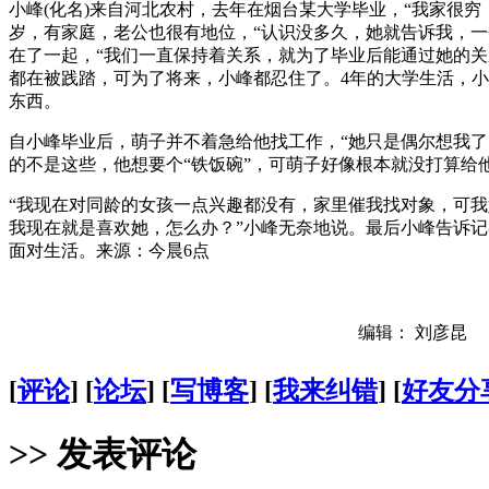
小峰(化名)来自河北农村，去年在烟台某大学毕业，“我家很
岁，有家庭，老公也很有地位，“认识没多久，她就告诉我，一
在了一起，“我们一直保持着关系，就为了毕业后能通过她的关
都在被践踏，可为了将来，小峰都忍住了。4年的大学生活，
东西。
自小峰毕业后，萌子并不着急给他找工作，“她只是偶尔想我了
的不是这些，他想要个“铁饭碗”，可萌子好像根本就没打算给
“我现在对同龄的女孩一点兴趣都没有，家里催我找对象，可
我现在就是喜欢她，怎么办？”小峰无奈地说。最后小峰告诉
面对生活。来源：今晨6点
编辑： 刘彦昆
[
评论
] [
论坛
] [
写博客
] [
我来纠错
] [
好友分
>> 发表评论