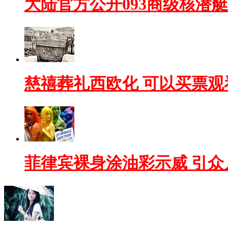
大陆官方公开093商级核潜
慈禧葬礼西欧化 可以买票观
菲律宾裸身涂油彩示威 引众