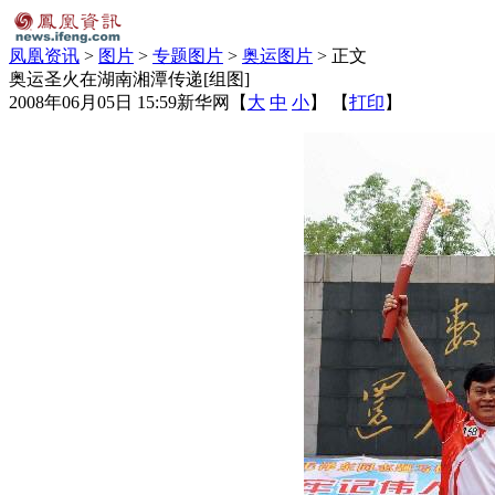
凤凰资讯
>
图片
>
专题图片
>
奥运图片
> 正文
奥运圣火在湖南湘潭传递[组图]
2008年06月05日 15:59
新华网
【
大
中
小
】 【
打印
】