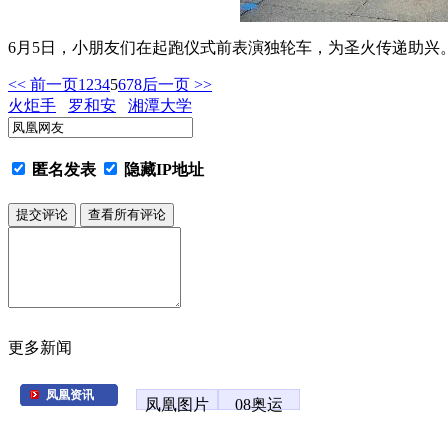
6月5日，小朋友们在起跑仪式前表演独轮车，为圣火传递助兴
<< 前一页
1
2
3
4
5
6
7
8
后一页 >>
火炬手
罗和安
湘潭大学
匿名发表
隐藏IP地址
更多新闻
凤凰资讯
凤凰图片
08奥运