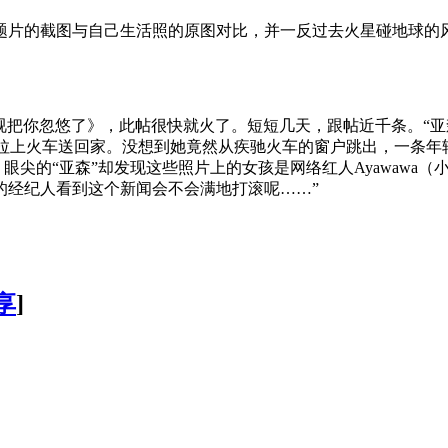
专题片的截图与自己生活照的原图对比，并一反过去火星碰地球的
a啊,央视把你忽悠了》，此帖很快就火了。短短几天，跟帖近千条。
她拉上火车送回家。没想到她竟然从疾驰火车的窗户跳出，一条年
眼尖的“亚森”却发现这些照片上的女孩是网络红人Ayawawa（
wa的经纪人看到这个新闻会不会满地打滚呢……”
享
]