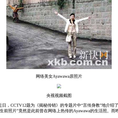
网络美女
Ayawawa原照片
央视视频截图
？近日，CCTV12题为《揭秘传销》的专题片中“言传身教”地
前照片”竟然是此前曾在网络上热传的Ayawawa的生活照。而