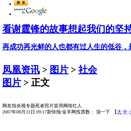
看谢霆锋的故事想起我们的坚
再成功再光鲜的人也都有过人生的低谷，
凤凰资讯
>
图片
>
社会
图片
> 正文
网友指央视专题死者照片冒用网络红人
2007年08月31日 09:17
新快报/金羊网
投票数：
顶一下
【
大
中