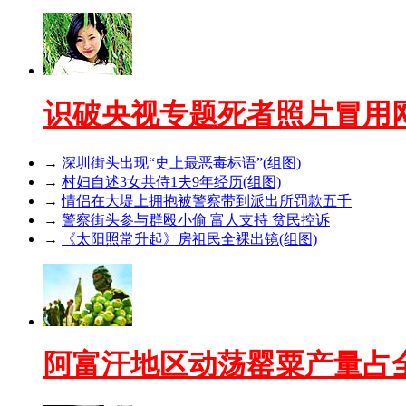
识破央视专题死者照片冒用
→
深圳街头出现“史上最恶毒标语”(组图)
→
村妇自述3女共侍1夫9年经历(组图)
→
情侣在大堤上拥抱被警察带到派出所罚款五千
→
警察街头参与群殴小偷 富人支持 贫民控诉
→
《太阳照常升起》房祖民全裸出镜(组图)
阿富汗地区动荡罂粟产量占全