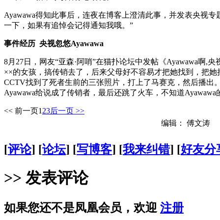
Ayawawa得知此事后，连夜在博客上澄清此事，并发表央视
一下，如果有追悼会记得通知我哦。”
事件经历
央视忽悠Ayawawa
8月27日，网友“亚森·阿哨”在猫扑论坛中发帖《Ayawaw
××的女孩，搞传销去了，后来父母好不容易才把她找到，把
CCTV找到了死者生前的三张照片，打上了马赛克，然后播出。
Ayawawa给说成了传销者，最后还跳了火车，不知道Ayawa
<< 前一页
1
2
3
后一页 >>
编辑： 傅文涛
[
评论
] [
论坛
] [
写博客
] [
我来纠错
] [
好友分
>> 发表评论
如果您还不是凤凰会员，欢迎
注册