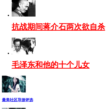
抗战期间蒋介石两次欲自杀
毛泽东和他的十个儿女
最美社区导游评选