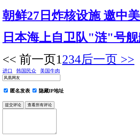
朝鲜27日炸核设施 邀中
日本海上自卫队"涟"号舰
<< 前一页
1
2
3
4
后一页 >>
进口
韩国民众
美国牛肉
匿名发表
隐藏IP地址