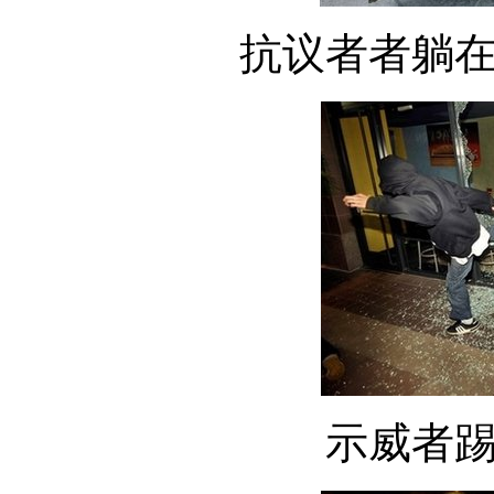
抗议者者躺
示威者