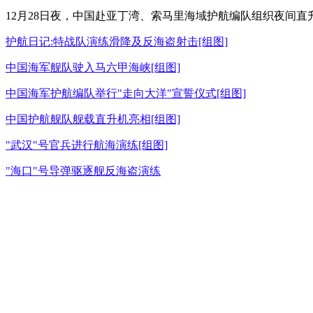
12月28日夜，中国赴亚丁湾、索马里海域护航编队组织夜间直
护航日记:特战队演练滑降及反海盗射击[组图]
中国海军舰队驶入马六甲海峡[组图]
中国海军护航编队举行"走向大洋"宣誓仪式[组图]
中国护航舰队舰载直升机亮相[组图]
"武汉"号官兵进行航海演练[组图]
"海口"号导弹驱逐舰反海盗演练