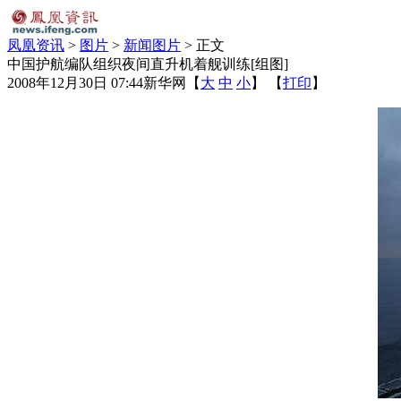
凤凰资讯
>
图片
>
新闻图片
> 正文
中国护航编队组织夜间直升机着舰训练[组图]
2008年12月30日 07:44
新华网
【
大
中
小
】 【
打印
】