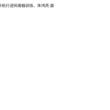
升机行进间着舰训练。朱鸿亮 摄