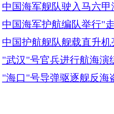
中国海军舰队驶入马六甲海
中国海军护航编队举行"走
中国护航舰队舰载直升机亮
"武汉"号官兵进行航海演练
"海口"号导弹驱逐舰反海