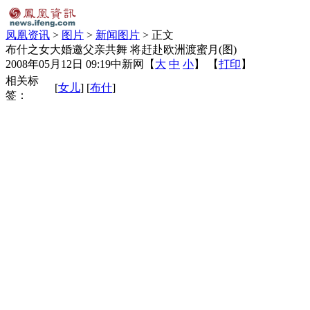
凤凰资讯
>
图片
>
新闻图片
> 正文
布什之女大婚邀父亲共舞 将赶赴欧洲渡蜜月(图)
2008年05月12日 09:19
中新网
【
大
中
小
】 【
打印
】
相关标
[
女儿
] [
布什
]
签：