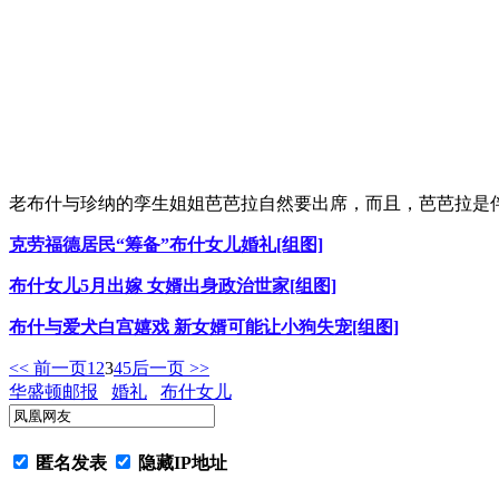
老布什与珍纳的孪生姐姐芭芭拉自然要出席，而且，芭芭拉是
克劳福德居民“筹备”布什女儿婚礼[组图]
布什女儿5月出嫁 女婿出身政治世家[组图]
布什与爱犬白宫嬉戏 新女婿可能让小狗失宠[组图]
<< 前一页
1
2
3
4
5
后一页 >>
华盛顿邮报
婚礼
布什女儿
匿名发表
隐藏IP地址