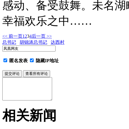
感动、备受鼓舞。未名湖
幸福欢乐之中……
<< 前一页
1
2
3
4
后一页 >>
总书记
胡锦涛总书记
达西村
匿名发表
隐藏IP地址
相关新闻