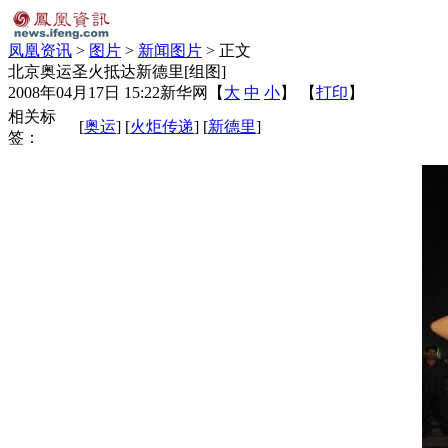
凤凰资讯
>
图片
>
新闻图片
> 正文
北京奥运圣火抵达新德里[组图]
2008年04月17日 15:22
新华网
【
大
中
小
】 【
打印
】
相关标
[
奥运
] [
火炬传递
] [
新德里
]
签：