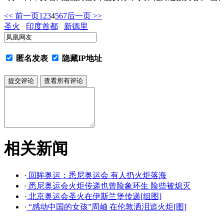
<< 前一页
1
2
3
4
5
6
7
后一页 >>
圣火
印度首都
新德里
匿名发表
隐藏IP地址
相关新闻
·
回眸奥运：悉尼奥运会 有人扔火炬落海
·
悉尼奥运会火炬传递也曾险象环生 险些被熄灭
·
北京奥运会圣火在伊斯兰堡传递[组图]
·
“感动中国的女孩”周岫 在伦敦洒泪追火炬[图]