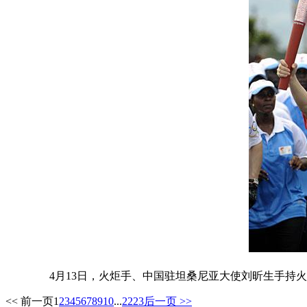
4月13日，火炬手、中国驻坦桑尼亚大使刘昕生手持火
<< 前一页
1
2
3
4
5
6
7
8
9
10
...
22
23
后一页 >>