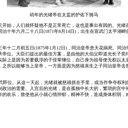
幼年的光绪帝在太监的护佑下骑马
天开始，人们就怀疑他不是正常死亡，这也是事出有因的。光绪虽
十年六月二十八日(1871年8月14日)，出生在宣武门太平
十二月初五日(1875年1月12日)，同治皇帝患天花病死。同
承帝位。大臣们提出的最佳方案，是由他的大伯父即道光长子奕
实际上是因为若要载淳的子侄辈继位，自己身为祖母便无权以太
，之所以能够当上皇帝，一方面是因为慈禧亲生之子同治皇帝去
和殿正式即位。从这一天起，光绪就被慈禧抓在手里，或当作争夺
制政治的需要。入宫后的光绪，是在孤独中长大的，繁琐的宫中
年的欢乐，致使他从小就心情抑郁，精神不快，造成身体积弱，