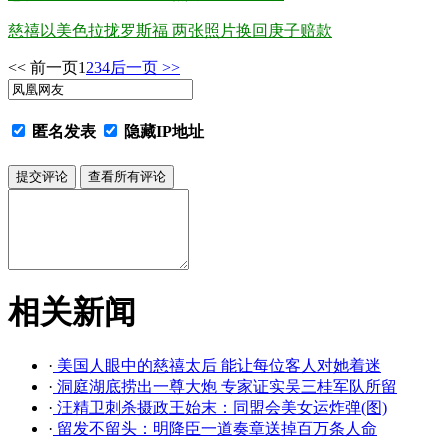
慈禧以美色拉拢罗斯福 两张照片换回庚子赔款
<< 前一页
1
2
3
4
后一页 >>
匿名发表
隐藏IP地址
相关新闻
·
美国人眼中的慈禧太后 能让每位客人对她着迷
·
洞庭湖底捞出一尊大炮 专家证实吴三桂军队所留
·
汪精卫刺杀摄政王始末：同盟会美女运炸弹(图)
·
留发不留头：明降臣一道奏章送掉百万条人命