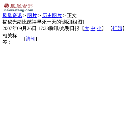
凤凰资讯
>
图片
>
历史图片
> 正文
揭秘光绪比慈禧早死一天的谜团[组图]
2007年09月26日 17:33
腾讯/光明日报
【
大
中
小
】 【
打印
】
相关标
[
清朝
]
签：