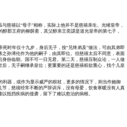
与慈禧以“母子”相称，实际上他并不是慈禧亲生。光绪皇帝，
湖畔的醇郡王府的柳荫斋，其父醇亲王奕譞是道光皇帝的第七子，
治帝死时年仅十九岁，身后无子，按“兄终弟及”做法，可由其弟即
纬之孙溥伦作为他的嗣子，由其即位。但慈禧太后不同意，表面
后身份临朝。国不可一日无君。第二天，慈禧压制众论，一人做
世后，无子嗣继承皇位；更重要的还是慈禧权欲熏心，找个儿皇
权利的利器，或作为显示威严的权杖，更多的情况下，则当作她御
礼节，慈禧经常不断的严辞训斥，没有母爱，饮食寒暖没有人真
难以抵挡疾病的侵袭，留下了难以愈治的病根。