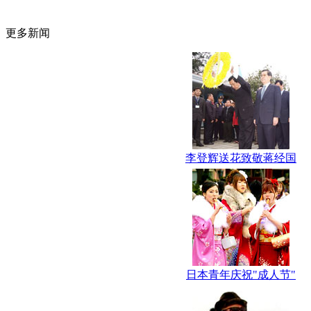
更多新闻
李登辉送花致敬蒋经国
日本青年庆祝"成人节"