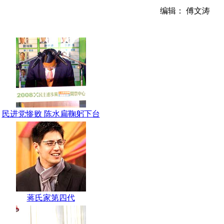
编辑： 傅文涛
民进党惨败 陈水扁鞠躬下台
蒋氏家第四代