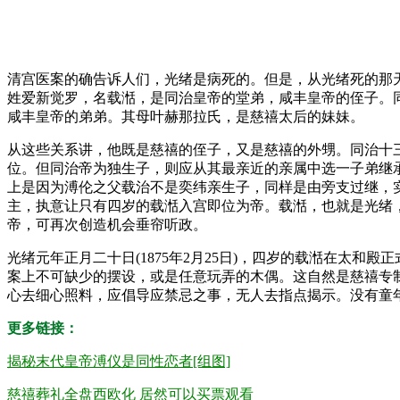
清宫医案的确告诉人们，光绪是病死的。但是，从光绪死的那
姓爱新觉罗，名载湉，是同治皇帝的堂弟，咸丰皇帝的侄子。同治
咸丰皇帝的弟弟。其母叶赫那拉氏，是慈禧太后的妹妹。
从这些关系讲，他既是慈禧的侄子，又是慈禧的外甥。同治十三年
位。但同治帝为独生子，则应从其最亲近的亲属中选一子弟继
上是因为溥伦之父载治不是奕纬亲生子，同样是由旁支过继，
主，执意让只有四岁的载湉入宫即位为帝。载湉，也就是光绪
帝，可再次创造机会垂帘听政。
光绪元年正月二十日(1875年2月25日)，四岁的载湉在太
案上不可缺少的摆设，或是任意玩弄的木偶。这自然是慈禧专
心去细心照料，应倡导应禁忌之事，无人去指点揭示。没有童
更多链接：
揭秘末代皇帝溥仪是同性恋者[组图]
慈禧葬礼全盘西欧化 居然可以买票观看