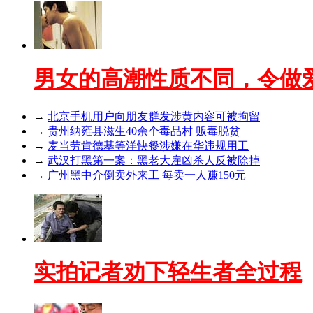
男女的高潮性质不同，令做
→
北京手机用户向朋友群发涉黄内容可被拘留
→
贵州纳雍县滋生40余个毒品村 贩毒脱贫
→
麦当劳肯德基等洋快餐涉嫌在华违规用工
→
武汉打黑第一案：黑老大雇凶杀人反被除掉
→
广州黑中介倒卖外来工 每卖一人赚150元
实拍记者劝下轻生者全过程