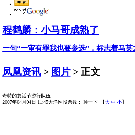
程鹤麟：小马哥成熟了
一句“一审有罪我也要参选”，标志着马英
凤凰资讯
>
图片
> 正文
奇特的复活节游行队伍
2007年04月04日 11:45
大洋网
投票数：
顶一下
【
大
中
小
】