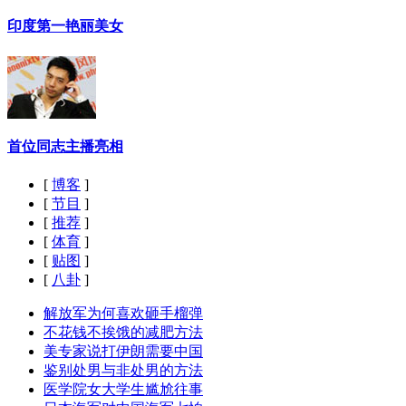
印度第一艳丽美女
首位同志主播亮相
[
博客
]
[
节目
]
[
推荐
]
[
体育
]
[
贴图
]
[
八卦
]
解放军为何喜欢砸手榴弹
不花钱不挨饿的减肥方法
美专家说打伊朗需要中国
鉴别处男与非处男的方法
医学院女大学生尴尬往事