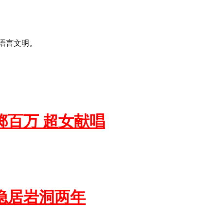
语言文明。
掷百万 超女献唱
隐居岩洞两年