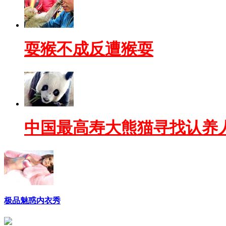
耍猴不成反遭猴耍
中国最高寿大熊猫寻找认养
极品魅惑内衣秀