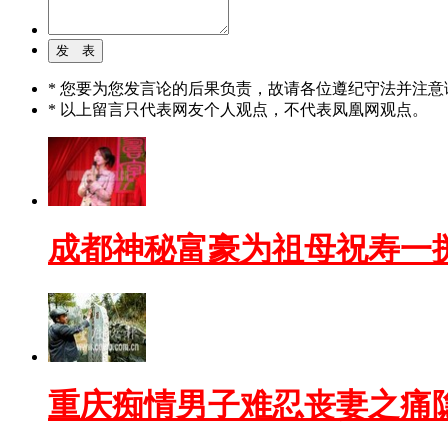
* 您要为您发言论的后果负责，故请各位遵纪守法并注意
* 以上留言只代表网友个人观点，不代表凤凰网观点。
成都神秘富豪为祖母祝寿一
重庆痴情男子难忍丧妻之痛