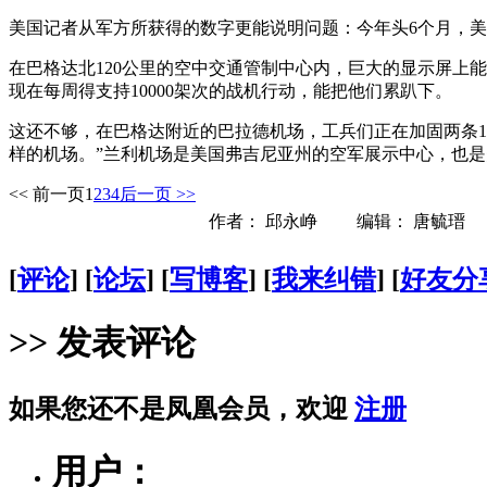
美国记者从军方所获得的数字更能说明问题：今年头6个月，美国
在巴格达北120公里的空中交通管制中心内，巨大的显示屏上能
现在每周得支持10000架次的战机行动，能把他们累趴下。
这还不够，在巴格达附近的巴拉德机场，工兵们正在加固两条11
样的机场。”兰利机场是美国弗吉尼亚州的空军展示中心，也
<< 前一页
1
2
3
4
后一页 >>
作者： 邱永峥 编辑： 唐毓瑨
[
评论
] [
论坛
] [
写博客
] [
我来纠错
] [
好友分
>> 发表评论
如果您还不是凤凰会员，欢迎
注册
用户：