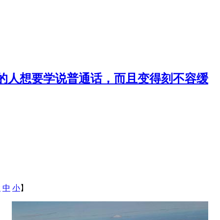
的人想要学说普通话，而且变得刻不容缓
大
中
小
】