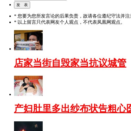
* 您要为您所发言论的后果负责，故请各位遵纪守法并注
* 以上留言只代表网友个人观点，不代表凤凰网观点。
店家当街自毁家当抗议城管
产妇肚里多出纱布状告粗心