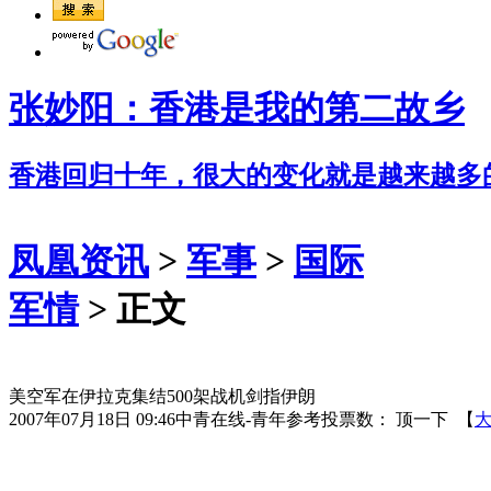
张妙阳：香港是我的第二故乡
香港回归十年，很大的变化就是越来越多
凤凰资讯
>
军事
>
国际
军情
> 正文
美空军在伊拉克集结500架战机剑指伊朗
2007年07月18日 09:46
中青在线-青年参考
投票数：
顶一下
【