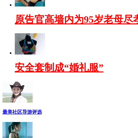
原告官高墙内为95岁老母尽
安全套制成“婚礼服”
最美社区导游评选