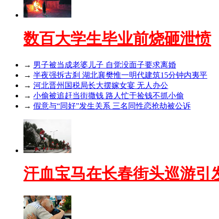
数百大学生毕业前烧砸泄愤
→
男子被当成老婆儿子 自觉没面子要求离婚
→
半夜强拆古刹 湖北襄樊惟一明代建筑15分钟内夷平
→
河北晋州国税局长大摆嫁女宴 无人办公
→
小偷被追赶当街撒钱 路人忙于捡钱不抓小偷
→
假意与“同好”发生关系 三名同性恋抢劫被公诉
汗血宝马在长春街头巡游引