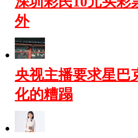
深圳彩民10元买彩票
外
央视主播要求星巴
化的糟蹋