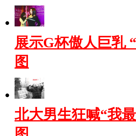
展示G杯傲人巨乳 
图
北大男生狂喊“我最
图