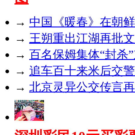
→
中国《暖春》在朝鲜
→
王朔重出江湖再批文
→
百名保姆集体“封杀
→
追车百十来米后交警倒
→
北京灵异公交传言再