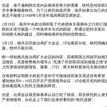
但是，基于遏制阿共党内反南亲苏势力的需要，铁托坚持苏联
并非事事顺着铁托。为了让铁托知道厉害，他开始拿出自己的
表态不能签订1948年5月至年底的两国贸易协定。
2月19日，南共中央政治局听取了代表团有关莫斯科之行的汇
联的主张可能是一个特洛伊木马式的阴谋，即通过把经济落后
拒绝斯大林的建议，同时继续维持在阿的优势地位。
3月1日，南共召开政治局扩大会议，讨论南苏分歧。铁托明
题，绝对不能示弱。
刚一得知南共政治局扩大会议的内容，苏南两国之间就开始相
况报告，高度称赞南共领导人“充满了对苏联深深的感激之情
义性质错误的新报告。接着，27日，斯大林和莫洛托夫致信铁
没有材料证明斯大林是不是对尽可能保持苏南关系还存有希望，
通知他6月8～10日召开共产党情报局会议，讨论南共党内的
意味着脱离人民民主国家的阵营。
但是，出席会议就意味着承认自己犯了错误，而且铁托的人身安
产党情报局，从此走上了我们后来所看到的“铁托道路”。