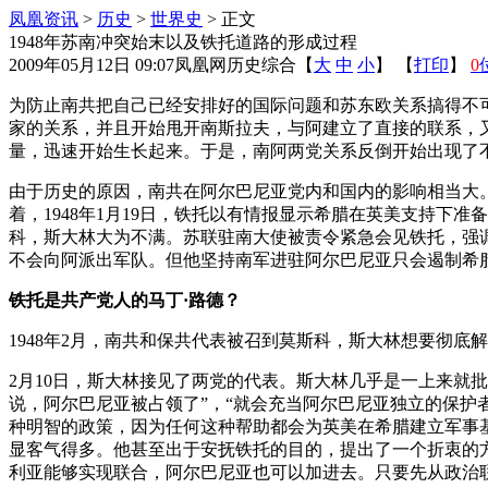
凤凰资讯
>
历史
>
世界史
> 正文
1948年苏南冲突始末以及铁托道路的形成过程
2009年05月12日 09:07
凤凰网历史综合
【
大
中
小
】 【
打印
】
0
为防止南共把自己已经安排好的国际问题和苏东欧关系搞得不
家的关系，并且开始甩开南斯拉夫，与阿建立了直接的联系，
量，迅速开始生长起来。于是，南阿两党关系反倒开始出现了
由于历史的原因，南共在阿尔巴尼亚党内和国内的影响相当大。
着，1948年1月19日，铁托以有情报显示希腊在英美支持
科，斯大林大为不满。苏联驻南大使被责令紧急会见铁托，强
不会向阿派出军队。但他坚持南军进驻阿尔巴尼亚只会遏制希
铁托是共产党人的马丁·路德？
1948年2月，南共和保共代表被召到莫斯科，斯大林想要彻底
2月10日，斯大林接见了两党的代表。斯大林几乎是一上来就
说，阿尔巴尼亚被占领了”，“就会充当阿尔巴尼亚独立的保护
种明智的政策，因为任何这种帮助都会为英美在希腊建立军事
显客气得多。他甚至出于安抚铁托的目的，提出了一个折衷的
利亚能够实现联合，阿尔巴尼亚也可以加进去。只要先从政治