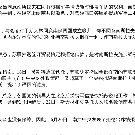
应当同意南斯拉夫在阿有根据军事情势随时部署军队的权利。而
杀手锏，在经济上给南共以颜色，对曾经满口答应的援助军事工
报，与会者对于斯大林同意南保两国成立联邦，却不同意南斯拉
，党内派别林立的保加利亚与南斯拉夫捆在一起，使南斯拉夫无
确表态，苏联推迟签订贸易协定和拒绝借款，是对南斯拉夫施加经
互指责。18日，莫斯科通知铁托，苏联决定撤回全部在南的苏联
”的联共（布）中央对外政策部，又起草了一个尖锐批评南斯拉夫
托，提出了严厉的谴责。
总之，各国党的领导人在此之后纷纷写信给铁托做说服工作，希
现状。遭到铁托拒绝后，22日，斯大林和莫洛托夫又联名致信南
全也没有保障。因此，6月20日，南共中央发表了拒绝出席情