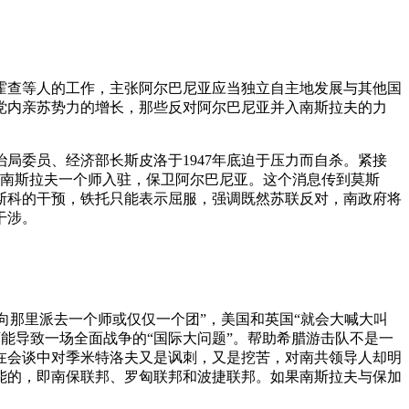
霍查等人的工作，主张阿尔巴尼亚应当独立自主地发展与其他国
党内亲苏势力的增长，那些反对阿尔巴尼亚并入南斯拉夫的力
局委员、经济部长斯皮洛于1947年底迫于压力而自杀。紧接
便派南斯拉夫一个师入驻，保卫阿尔巴尼亚。这个消息传到莫斯
斯科的干预，铁托只能表示屈服，强调既然苏联反对，南政府将
干涉。
向那里派去一个师或仅仅一个团”，美国和英国“就会大喊大叫
可能导致一场全面战争的“国际大问题”。帮助希腊游击队不是一
在会谈中对季米特洛夫又是讽刺，又是挖苦，对南共领导人却明
能的，即南保联邦、罗匈联邦和波捷联邦。如果南斯拉夫与保加