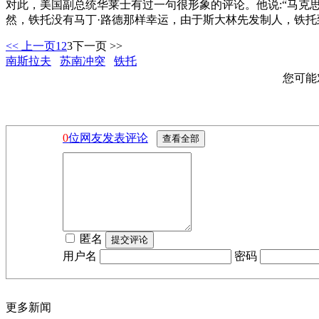
对此，美国副总统华莱士有过一句很形象的评论。他说:“马克
然，铁托没有马丁·路德那样幸运，由于斯大林先发制人，铁
<< 上一页
1
2
3
下一页 >>
南斯拉夫
苏南冲突
铁托
您可能
0
位网友发表评论
匿名
用户名
密码
更多新闻