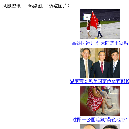
凤凰资讯
热点图片1
热点图片2
高雄世运开幕 大陆选手缺席
温家宝会见美国两位华裔部
沈阳一公园暗藏"黄色地带"