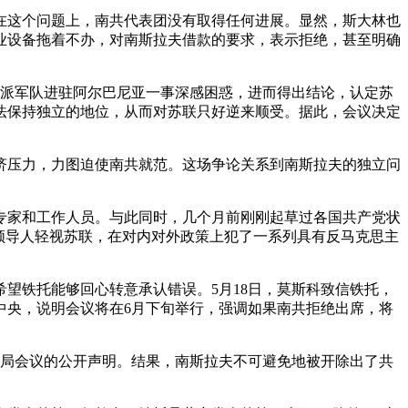
在这个问题上，南共代表团没有取得任何进展。显然，斯大林也
业设备拖着不办，对南斯拉夫借款的要求，表示拒绝，甚至明确
夫派军队进驻阿尔巴尼亚一事深感困惑，进而得出结论，认定苏
法保持独立的地位，从而对苏联只好逆来顺受。据此，会议决定
济压力，力图迫使南共就范。这场争论关系到南斯拉夫的独立问
专家和工作人员。与此同时，几个月前刚刚起草过各国共产党状
领导人轻视苏联，在对内对外政策上犯了一系列具有反马克思主
望铁托能够回心转意承认错误。5月18日，莫斯科致信铁托，
共中央，说明会议将在6月下旬举行，强调如果南共拒绝出席，将
报局会议的公开声明。结果，南斯拉夫不可避免地被开除出了共