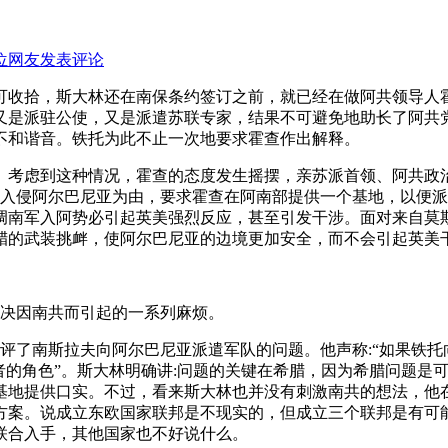
位网友发表评论
可收拾，斯大林还在南保条约签订之前，就已经在做阿共领导人
又是派驻公使，又是派遣苏联专家，结果不可避免地助长了阿共
不和谐音。铁托为此不止一次地要求霍查作出解释。
考虑到这种情况，霍查的态度发生摇摆，亲苏派首领、阿共政治
下准备入侵阿尔巴尼亚为由，要求霍查在阿南部提供一个基地，以
调南军入阿势必引起英美强烈反应，甚至引发干涉。面对来自莫
腊的武装挑衅，使阿尔巴尼亚的边境更加安全，而不会引起英美
解决因南共而引起的一系列麻烦。
批评了南斯拉夫向阿尔巴尼亚派遣军队的问题。他声称:“如果铁托
者的角色”。斯大林明确讲:问题的关键在希腊，因为希腊问题是
基地提供口实。不过，看来斯大林也并没有刺激南共的想法，他
方案。说成立东欧国家联邦是不现实的，但成立三个联邦是有可
联合入手，其他国家也不好说什么。