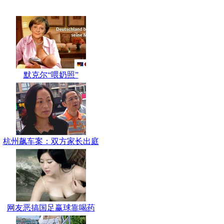
默克尔“喂奶照”
杭州飙车案：双方家长出庭
网友恶搞国足赢球靠喝药