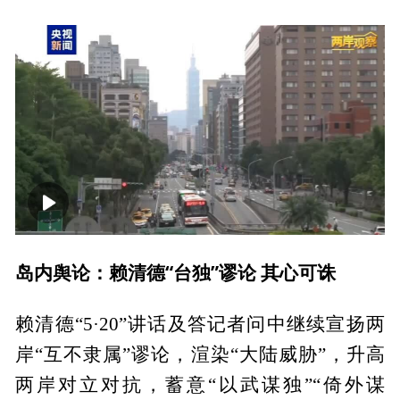
00:00
05:02
岛内舆论：赖清德“台独”谬论 其心可诛
赖清德“5·20”讲话及答记者问中继续宣扬两
岸“互不隶属”谬论，渲染“大陆威胁”，升高
两岸对立对抗，蓄意“以武谋独”“倚外谋