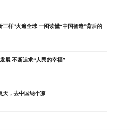
新新三样”火遍全球 一图读懂“中国智造”背后的
发展 不断追求“人民的幸福”
今年夏天，去中国纳个凉
么（观象台·国际人士谈“十五五”关键词⑭）