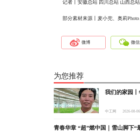
记者丨安徽总站 四川总站 山西总站
部分素材来源丨麦小兜、奥莉Phot
微博
微信
为您推荐
我们的家园丨
中工网
2026-08-06
青春华章 “超”燃中国｜雪山脚下