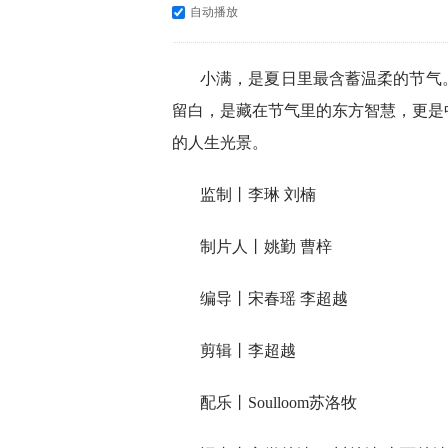
自动播放
小满，是夏日里最含蓄温柔的节气
留白，是藏在节气里的东方智慧，更是
的人生光景。
监制丨李琳 刘楠
制片人丨姚勤 曹梓
编导丨宋春瑶 李超越
剪辑丨李超越
配乐丨Soulloom苏洛牧