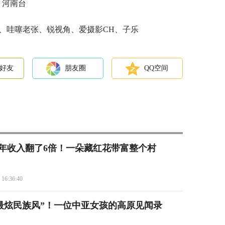
 河南台
o、哇噻老张、锐视角、爱摄影CH、子乐
好友
朋友圈
QQ空间
年收入翻了6倍！一朵藏红花带富整个村
 16:36:40
“最炫民族风”！一位中亚女孩的高原见闻录