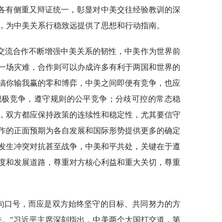
既各有侧重又辩证统一，彰显对中美交往经验教训的深
，为中美关系行稳致远提供了思想和行动指南。
交流合作不断增强中美关系的韧性，中美作为世界前
一场灾难，合作则可以办成许多有利于两国和世界的
搞你输我赢的零和博弈，中美之间即便有竞争，也应
积极竞争，遵守规则的公平竞争；分歧可控的常态稳
，双方都应保持政策的连续性和稳定性，尤其要信守
作的正面预期为各自发展和国际形势提供更多的确定
发生冲突对抗甚至战争，中美和平共处，关键在于遵
度和发展道路，尊重对方核心利益和重大关切，尊重
一句口号，而应是双方始终坚守的目标、共同努力的方
先。”习近平主席深刻指出，中美两个大国打交道，第