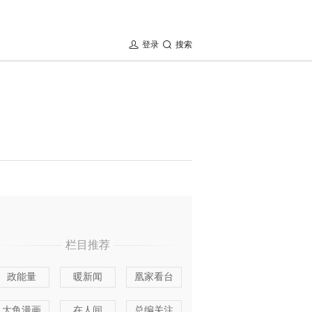
登录
搜索
栏目推荐
政能量
暖新闻
凰家看台
大鱼漫画
在人间
总编关注