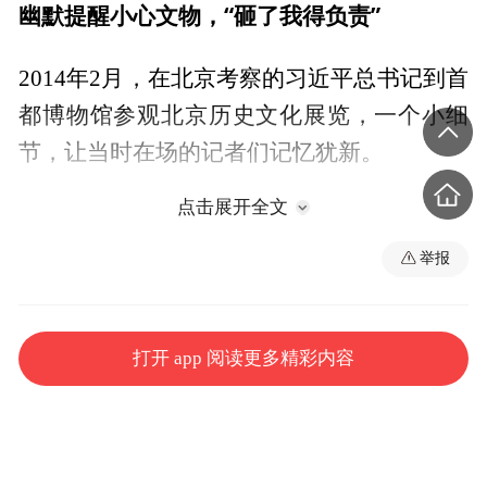
幽默提醒小心文物，“砸了我得负责”
2014年2月，在北京考察的习近平总书记到首
都博物馆参观北京历史文化展览，一个小细
节，让当时在场的记者们记忆犹新。
点击展开全文
“小心别碰到，砸了我得负责。”
举报
在珍贵馆藏文物展台，习近平总书记这样提
醒因为忙着拍照而离文物过近的记者们，幽
默话语引来大家一阵笑声。
打开 app 阅读更多精彩内容
上千公里之外，杭州萧山跨湖桥遗址博物馆
里，一条距今已有约8000年历史的独木舟静
静“停泊”。2005年4月，时任浙江省委书记习