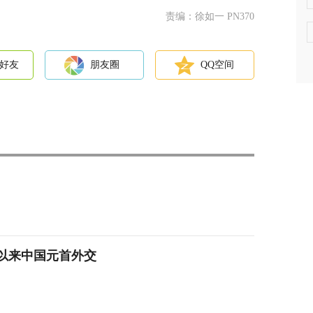
责编：徐如一 PN370
好友
朋友圈
QQ空间
以来中国元首外交