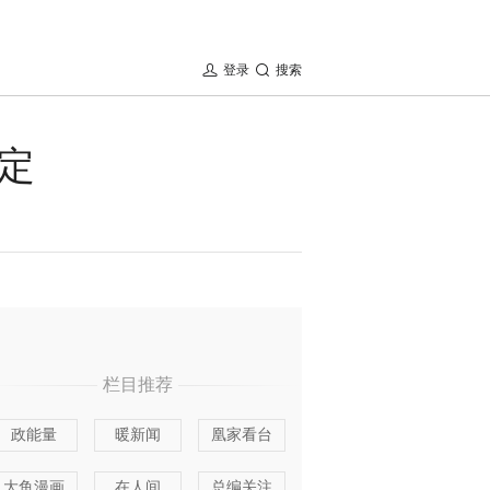
登录
搜索
定
栏目推荐
政能量
暖新闻
凰家看台
大鱼漫画
在人间
总编关注