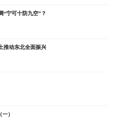
调“宁可十防九空”？
土推动东北全面振兴
（一）