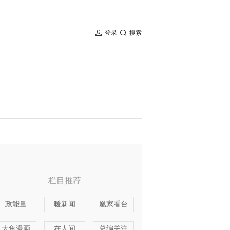
登录
搜索
栏目推荐
政能量
暖新闻
凰家看台
大鱼漫画
在人间
总编关注