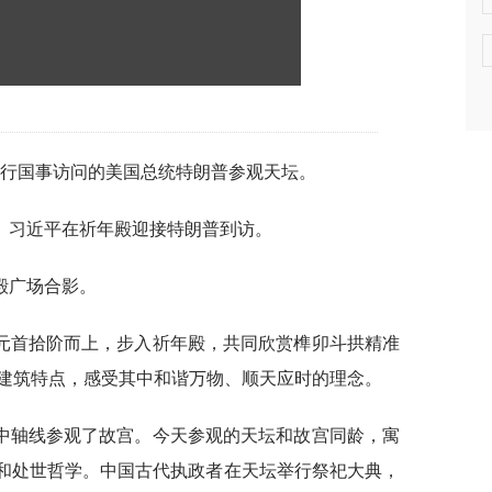
进行国事访问的美国总统特朗普参观天坛。
。习近平在祈年殿迎接特朗普到访。
殿广场合影。
元首拾阶而上，步入祈年殿，共同欣赏榫卯斗拱精准
建筑特点，感受其中和谐万物、顺天应时的理念。
京中轴线参观了故宫。今天参观的天坛和故宫同龄，寓
观和处世哲学。中国古代执政者在天坛举行祭祀大典，