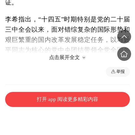
证。
李希指出，“十四五”时期特别是党的二十届
三中全会以来，面对错综复杂的国际形势和
艰巨繁重的国内改革发展稳定任务，以习近
平同志为核心的党中央团结带领全党全国各
点击展开全文
族人民，迎难而上、砥砺前行，推动党和国
家事业取得新的重大成就，中国式现代化迈
举报
出新的坚实步伐，第二个百年奋斗目标新征
程实现良好开局。纪检监察机关要深刻领悟
打开 app 阅读更多精彩内容
“两个确立”的决定性意义，始终坚定紧跟总
书记、奋进新征程的信心决心，坚持和加强
党中央集中统一领导，自觉扛起“两个维护”
重大政治责任，矢志不渝沿着习近平总书记