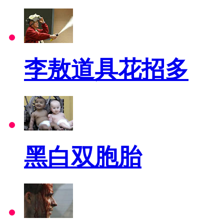
李敖道具花招多
黑白双胞胎