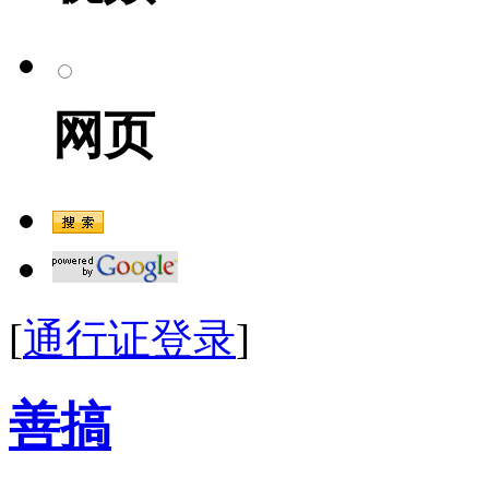
网页
[
通行证登录
]
善搞