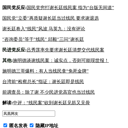
国民党反应
:
国民党穷打谢长廷线民案 指为
“台版无间道”
国民党"立委"再质疑谢长廷当
过线民 要求谢退选
谢长廷卷入“线民”风波
马英九：没有评论
"咨询委员"等
于"线民" 邱毅"三问"谢长廷
民进党反应:
吕秀莲率先要求谢长廷
清楚交代线民案
其
他:
施明德谈谢线民案：诚实
点，否则可能现世报！
施明德三哥爆料：有人当线
民拿“免死金牌”
台湾前“检察总长
”指证：谢长廷即是线民
前调查员：除了谢 不少民进党
高官也当过线民
解读:
中评：“线民案”砍到
谢长廷见筋又见骨
匿名发表
隐藏IP地址