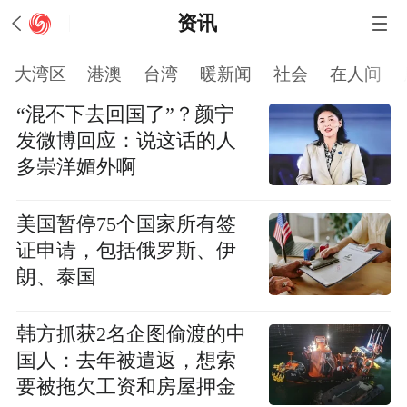
资讯
大湾区
港澳
台湾
暖新闻
社会
在人间
“混不下去回国了”？颜宁
发微博回应：说这话的人
多崇洋媚外啊
美国暂停75个国家所有签
证申请，包括俄罗斯、伊
朗、泰国
韩方抓获2名企图偷渡的中
国人：去年被遣返，想索
要被拖欠工资和房屋押金