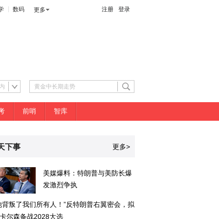
学
数码
注册
登录
更多
内
考
前哨
智库
天下事
更多>
美媒爆料：特朗普与美防长爆
发激烈争执
他背叛了我们所有人！”反特朗普右翼密会，拟
卡尔森备战2028大选