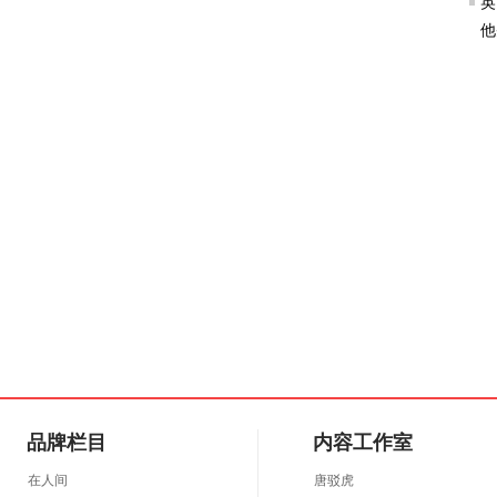
英
他
品牌栏目
内容工作室
在人间
唐驳虎