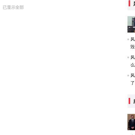
已显示全部
风
毁
风
么
风
了