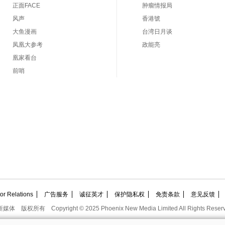
正面FACE
肿瘤情报局
风声
香港號
大鱼漫画
台湾日月谈
凤凰大参考
政能亮
凰家看台
前哨
 Relations
广告服务
诚征英才
保护隐私权
免责条款
意见反馈
新媒体
版权所有
Copyright © 2025 Phoenix New Media Limited All Rights Reser