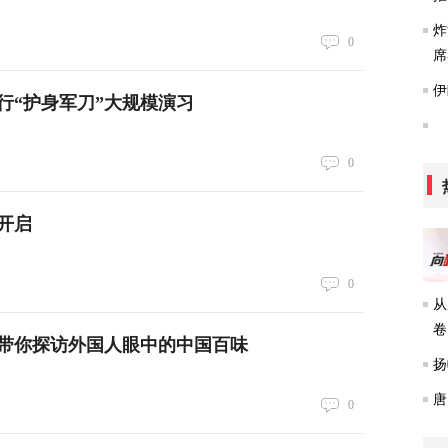
炸
0
席
伊
举行“护身军刀”大规模演习
0
间开启
0
从
卷
带你探访外国人眼中的中国百味
扬
唐
0