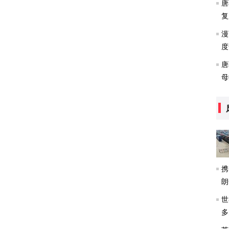
唐
复
漫
度
唐
母
携
朗
世
多