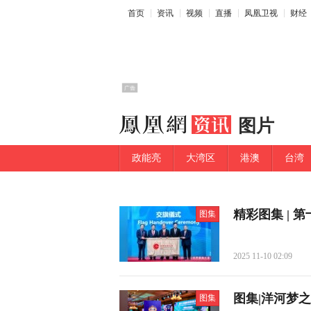
首页
资讯
视频
直播
凤凰卫视
财经
图片
政能亮
大湾区
港澳
台湾
精彩图集 | 
图集
2025 11-10 02:09
图集|洋河梦
图集