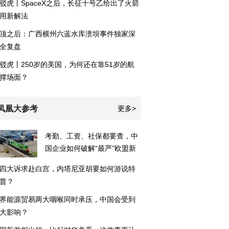
驳虎丨SpaceX之后，长征十号乙给出了火箭
用新解法
顶之后：广西横州六蓝水库溃坝事件独家深
全复盘
驳虎丨250岁的美国，为何还在靠51岁的航
撑场面？
凤凰大参考
更多>
考勤、工资、社保都要查，中
国企业如何破解“最严”欧盟新
规？
四大诉求赴白宫，内塔尼亚胡要如何游说特
普？
界能源贸易两大咽喉同时承压，中国会受到
大影响？