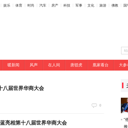
娱乐
体育
时尚
汽车
房产
科技
军事
文化
旅游
佛教
国
站
暖新闻
风声
在人间
唐驳虎
凰家看台
大参
第十八届世界华商大会
0
“
之蓝亮相第十八届世界华商大会
推