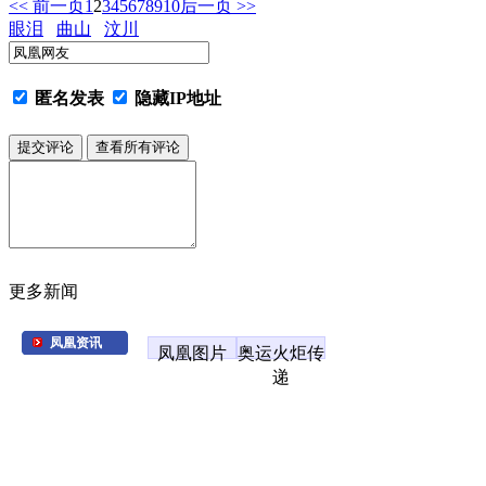
<< 前一页
1
2
3
4
5
6
7
8
9
10
后一页 >>
眼泪
曲山
汶川
匿名发表
隐藏IP地址
更多新闻
凤凰资讯
凤凰图片
奥运火炬传
递