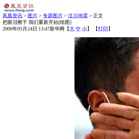
凤凰资讯
>
图片
>
专题图片
>
汶川地震
> 正文
把眼泪擦干 我们重新开始[组图]
2008年05月24日 13:47
新华网
【
大
中
小
】 【
打印
】