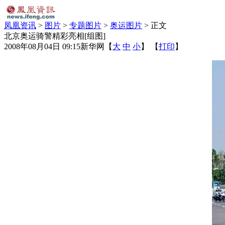
凤凰资讯
>
图片
>
专题图片
>
奥运图片
> 正文
北京奥运骑警精彩亮相[组图]
2008年08月04日 09:15
新华网
【
大
中
小
】 【
打印
】