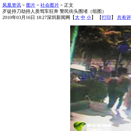
凤凰资讯
>
图片
>
社会图片
> 正文
歹徒持刀劫持人质驾车狂奔 警民街头围堵（组图）
2010年03月16日 18:27
深圳新闻网
【
大
中
小
】 【
打印
】
共有评