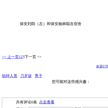
保安刘阳（左）和保安杨林聪在宿舍
<< 上一页
1
2
3
下一页 >>
欢迎订
劫持人质
刀歹徒
男子
您可能对这些感兴趣：
共有评论
0
条
点击查看