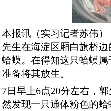
本报讯（实习记者苏伟） 
先生在海淀区厢白旗桥边
蛤蟆。在得知这只蛤蟆属
准备将其放生。
7日早上6点20分左右，
然发现一只通体粉色的蛤