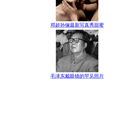
邓超孙俪最新写真秀甜蜜
毛泽东戴眼镜的罕见照片