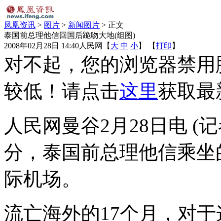
凤凰资讯
>
图片
>
新闻图片
> 正文
泰国前总理他信回国后跪吻大地(组图)
2008年02月28日 14:40
人民网
【
大
中
小
】 【
打印
】
对不起，您的浏览器禁用脚
较低！请点击
这里
获取最
人民网曼谷2月28日电 (记
分，泰国前总理他信乘坐
际机场。
流亡海外的17个月，对于