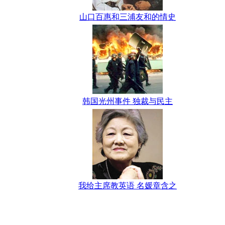
山口百惠和三浦友和的情史
韩国光州事件 独裁与民主
我给主席教英语 名媛章含之