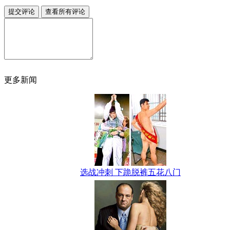
更多新闻
选战冲刺 下跪脱裤五花八门