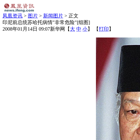
凤凰资讯
>
图片
>
新闻图片
> 正文
印尼前总统苏哈托病情"非常危险"[组图]
2008年01月14日 09:07
新华网
【
大
中
小
】 【
打印
】