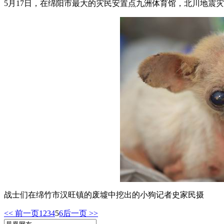
5月17日，在绵阳市最大的灾民安置点九洲体育馆，北川地震
战士们在绵竹市汉旺镇的废墟中挖出的小狗记者史家民摄
<< 前一页
1
2
3
4
5
6
后一页 >>