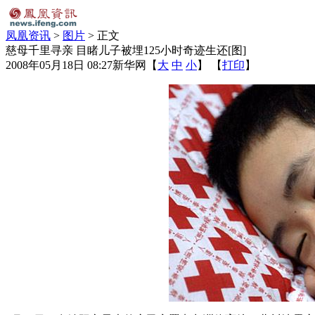
凤凰资讯
>
图片
> 正文
慈母千里寻亲 目睹儿子被埋125小时奇迹生还[图]
2008年05月18日 08:27
新华网
【
大
中
小
】 【
打印
】