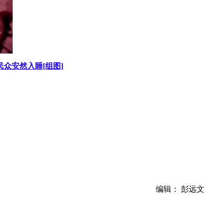
民众安然入睡[组图]
编辑： 彭远文