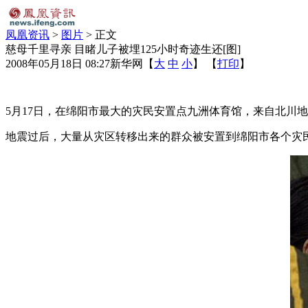
凤凰资讯
>
图片
> 正文
慈母千里寻亲 目睹儿子被埋125小时奇迹生还[图]
2008年05月18日 08:27
新华网
【
大
中
小
】 【
打印
】
5月17日，在绵阳市最大的灾民安置点九洲体育馆，来自北川
地震过后，大量从灾区转移出来的群众被安置到绵阳市各个灾