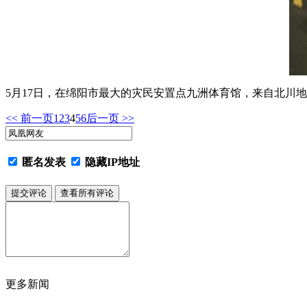
5月17日，在绵阳市最大的灾民安置点九洲体育馆，来自北川
<< 前一页
1
2
3
4
5
6
后一页 >>
匿名发表
隐藏IP地址
更多新闻